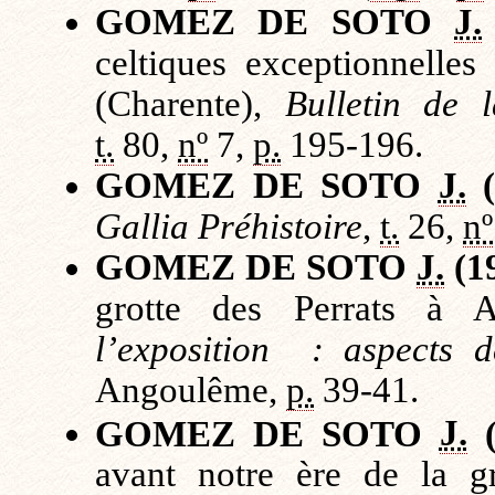
GOMEZ DE SOTO
J.
celtiques exceptionnelles
(Charente),
Bulletin de l
t.
80,
nº
7,
p.
195-196.
GOMEZ DE SOTO
J.
(
Gallia Préhistoire
,
t.
26,
nº
GOMEZ DE SOTO
J.
(1
grotte des Perrats à A
l’exposition : aspects 
Angoulême,
p.
39-41.
GOMEZ DE SOTO
J.
(
avant notre ère de la gr