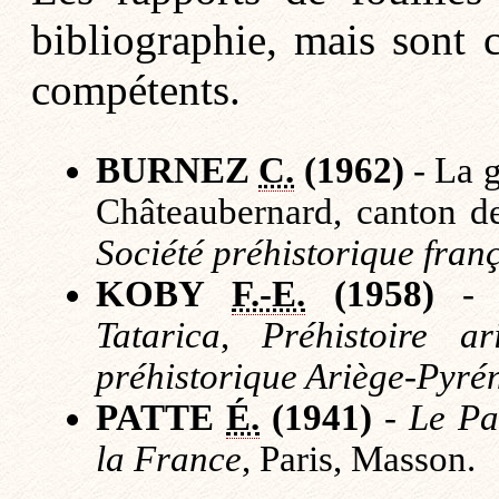
bibliographie, mais sont 
compétents.
BURNEZ
C.
(1962)
- La 
Châteaubernard, canton d
Société préhistorique fran
KOBY
F.-E.
(1958)
- N
Tatarica
,
Préhistoire ar
préhistorique Ariège-Pyré
PATTE
É.
(1941)
-
Le Pa
la France
, Paris, Masson.