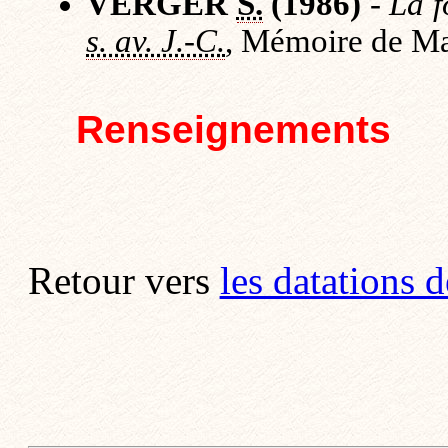
VERGER
S.
(1986)
-
La f
s. av. J.-C.
, Mémoire de Maît
Renseignements
Retour vers
les datations 