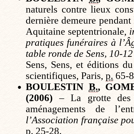
naturels contre lieux cons
dernière demeure pendant 
Aquitaine septentrionale,
i
pratiques funéraires à l’Â
table ronde de Sens, 10-12
Sens, Sens, et éditions d
scientifiques, Paris,
p.
65-8
BOULESTIN
B.
, GOM
(2006)
– La grotte des P
aménagements de l’en
l’Association française po
p.
25-28.