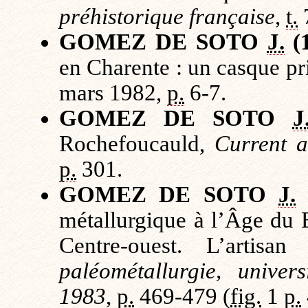
préhistorique française
,
t.
GOMEZ DE SOTO
J.
(1
en Charente : un casque pr
mars 1982,
p.
6-7.
GOMEZ DE SOTO
J
Rochefoucauld,
Current 
p.
301.
GOMEZ DE SOTO
J.
(
métallurgique à l’Âge du 
Centre-ouest. L’artis
paléométallurgie, unive
1983
,
p.
469-479 (
fig.
1
p.