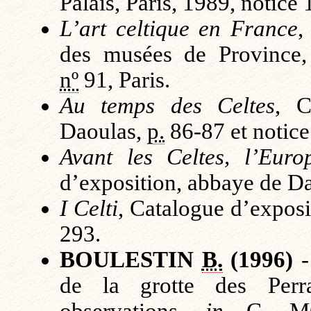
Palais, Paris, 1989, notice 
L’art celtique en France
,
des musées de Province,
nº
91, Paris.
Au temps des Celtes
, C
Daoulas,
p.
86-87 et notice
Avant les Celtes, l’Eur
d’exposition, abbaye de Da
I Celti
, Catalogue d’expos
293.
BOULESTIN
B.
(1996)
-
de la grotte des Perra