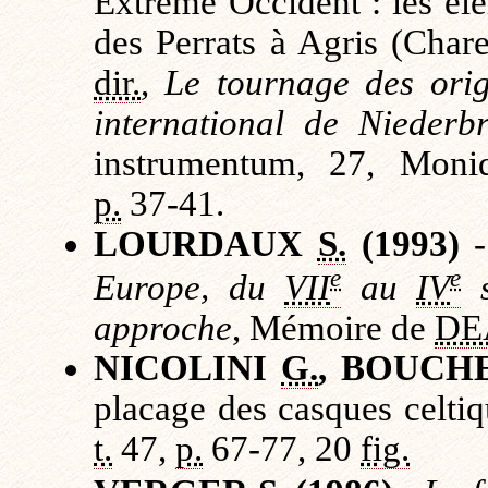
Extrême Occident : les él
des Perrats à Agris (Char
dir.
,
Le tournage des orig
international de Niederb
instrumentum, 27, Moniq
p.
37-41.
LOURDAUX
S.
(1993)
e
e
Europe, du
VII
au
IV
s
approche
, Mémoire de
DE
NICOLINI
G.
, BOUCH
placage des casques celti
t.
47,
p.
67-77, 20
fig.