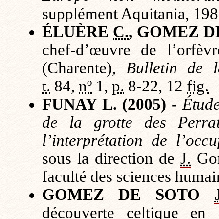
supplément Aquitania, 19
ÉLUÈRE
C.
, GOMEZ 
chef-d’œuvre de l’orfèvr
(Charente),
Bulletin de l
t.
84,
nº
1,
p.
8-22, 12
fig.
FUNAY L. (2005)
-
Étude
de la grotte des Perra
l’interprétation de l’occ
sous la direction de
J.
Gome
faculté des sciences humain
GOMEZ DE SOTO
découverte celtique en