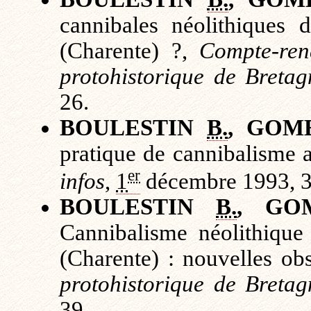
cannibales néolithiques 
(Charente) ?,
Compte-ren
protohistorique de Breta
26.
BOULESTIN
B.
, GOM
pratique de cannibalisme 
er
infos
,
1
décembre 1993, 
BOULESTIN
B.
, G
Cannibalisme néolithique 
(Charente) : nouvelles ob
protohistorique de Breta
39.