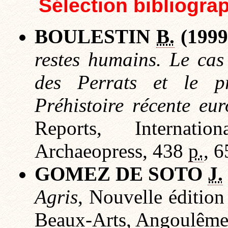
Sélection bibliogra
BOULESTIN
B.
(1999
restes humains. Le cas
des Perrats et le p
Préhistoire récente eu
Reports, Internati
Archaeopress
, 438
p.
, 
GOMEZ DE SOTO
J.
Agris
, Nouvelle éditio
Beaux-Arts, Angoulême