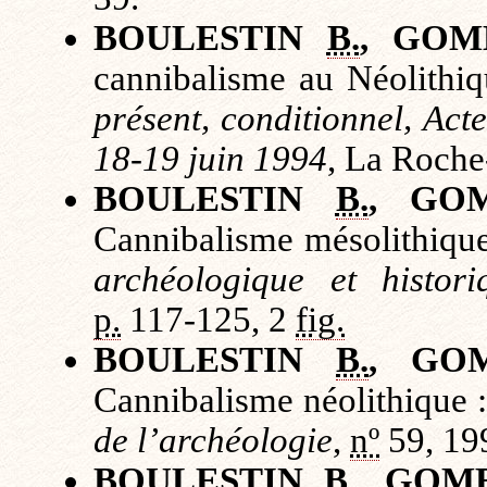
BOULESTIN
B.
, GO
cannibalisme au Néolithiqu
présent, conditionnel, Act
18-19 juin 1994
, La Roche
BOULESTIN
B.
, GO
Cannibalisme mésolithiqu
archéologique et histor
p.
117-125, 2
fig.
BOULESTIN
B.
, GO
Cannibalisme néolithique 
de l’archéologie
,
nº
59, 19
BOULESTIN
B.
, GOM