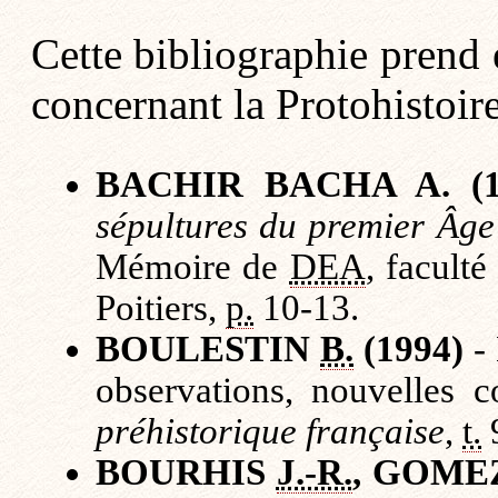
Cette bibliographie prend 
concernant la Protohistoire
BACHIR BACHA A. (1
sépultures du premier Âge
Mémoire de
DEA
, facult
Poitiers,
p.
10-13.
BOULESTIN
B.
(1994)
- 
observations, nouvelles c
préhistorique française
,
t.
BOURHIS
J.-R.
, GOME