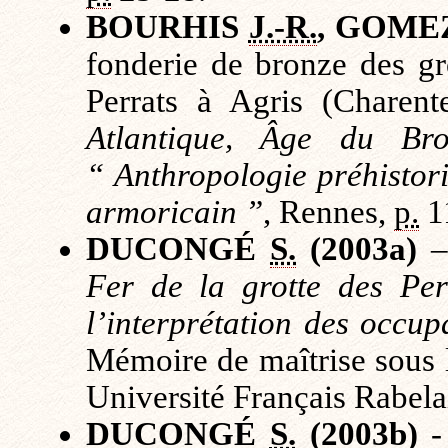
BOURHIS
J.-R.
, GOME
fonderie de bronze des gr
Perrats à Agris (Charent
Atlantique, Âge du Bro
“ Anthropologie préhistori
armoricain ”
, Rennes,
p.
1
DUCONGÉ
S.
(2003a)
Fer de la grotte des Per
l’interprétation des occu
Mémoire de maîtrise sous 
Université Français Rabelai
DUCONGÉ
S.
(2003b)
-