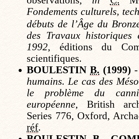
observations,
in
C.
MO
Fondements culturels, tec
débuts de l’Âge du Bronz
des Travaux historiques e
1992
, éditions du Com
scientifiques.
BOULESTIN
B.
(1999)
humains. Le cas des Mésoli
le problème du cannib
européenne
,
British arc
Series 776, Oxford, Archa
réf
.
BOULESTIN
B.
, GOM