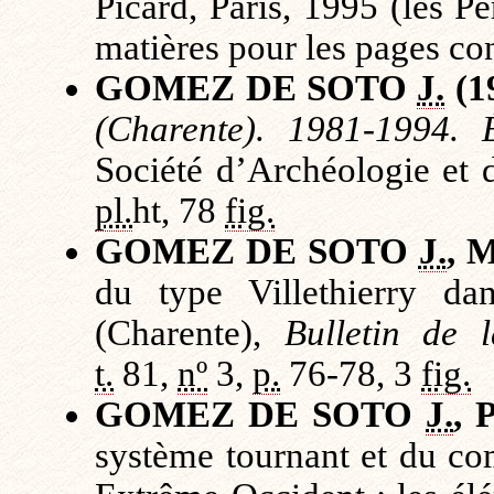
Picard, Paris, 1995 (les Pe
matières pour les pages co
GOMEZ DE SOTO
J.
(1
(Charente). 1981-1994. É
Société d’Archéologie et
pl.
ht, 78
fig.
GOMEZ DE SOTO
J.
,
du type Villethierry da
(Charente),
Bulletin de l
t.
81,
nº
3,
p.
76-78, 3
fig.
GOMEZ DE SOTO
J.
,
système tournant et du c